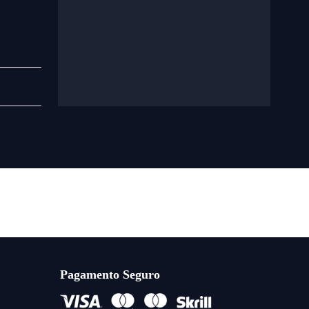
Pagamento Seguro