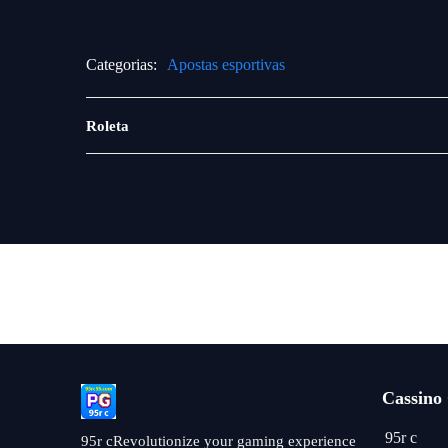
Categorias:
Apostas esportivas
Jogos
Roleta
de
pôquer
Cassino
95r c
95r cRevolutionize your gaming experience