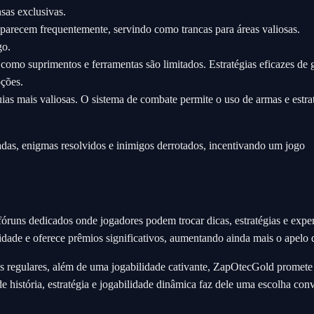
sas exclusivas.
parecem frequentemente, servindo como trancas para áreas valiosas.
go.
 como suprimentos e ferramentas são limitados. Estratégias eficazes de 
pções.
uias mais valiosas. O sistema de combate permite o uso de armas e estra
das, enigmas resolvidos e inimigos derrotados, incentivando um jogo
runs dedicados onde jogadores podem trocar dicas, estratégias e exper
dade e oferece prêmios significativos, aumentando ainda mais o apelo 
s regulares, além de uma jogabilidade cativante, ZapOtecGold promete 
 história, estratégia e jogabilidade dinâmica faz dele uma escolha con