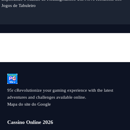
Jogos de Tabuleiro
95r cRevolutionize your gaming experience with the latest
adventures and challenges available online.
Mapa do site do Google
Cassino Online 2026