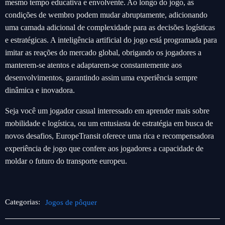
mesmo tempo educativa e envolvente. Ao longo do jogo, as
condições de wembro podem mudar abruptamente, adicionando
uma camada adicional de complexidade para as decisões logísticas
e estratégicas. A inteligência artificial do jogo está programada para
imitar as reações do mercado global, obrigando os jogadores a
manterem-se atentos e adaptarem-se constantemente aos
desenvolvimentos, garantindo assim uma experiência sempre
dinâmica e inovadora.
Seja você um jogador casual interessado em aprender mais sobre
mobilidade e logística, ou um entusiasta de estratégia em busca de
novos desafios, EuropeTransit oferece uma rica e recompensadora
experiência de jogo que confere aos jogadores a capacidade de
moldar o futuro do transporte europeu.
Categorias:
Jogos de pôquer