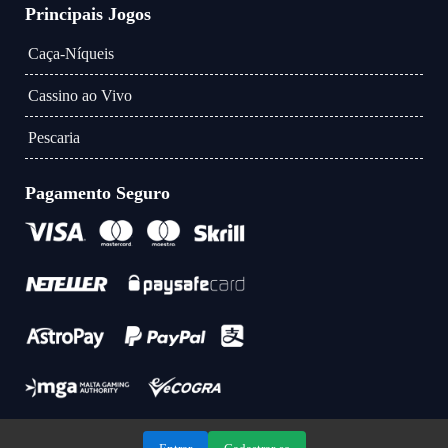
Principais Jogos
Caça-Níqueis
Cassino ao Vivo
Pescaria
Pagamento Seguro