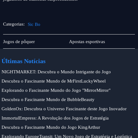
Categorias:
Sic Bo
Comunidade
Sic
Jogos de pôquer
Apostas esportivas
Jogadores
Bo
Últimas Notícias
NIGHTMARKET: Descubra o Mundo Intrigante do Jogo
Descubra o Fascinante Mundo de MrFirstLuckyWheel
Explorando o Fascinante Mundo do Jogo "MirrorMirror"
Descubra o Fascinante Mundo de BubbleBeauty
GoldenOx: Descubra o Universo Fascinante deste Jogo Inovador
ImmortalEmpress: A Revolução dos Jogos de Estratégia
Descubra o Fascinante Mundo do Jogo KingArthur
Explorando EuropeTransit: Um Novo Jogo de Estratégia e Logística