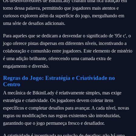
Os desenvolvedores de BikiniLady criaram uma rica tradição em
torno dessa palavra, permitindo que jogadores mais atentos e
curiosos explorem além da superfície do jogo, mergulhando em
uma série de desafios adicionais.
Para aqueles que se dedicam a desvendar o significado de '95r c', o
jogo oferece pistas dispersas em diferentes níveis, incentivando a
colaboração e comunhão entre jogadores. Este elemento de mistério
é uma adição brilhante, oferecendo uma camada extra de
engajamento e diversão.
Regras do Jogo: Estratégia e Criatividade no
Centro
A mecânica de BikiniLady é relativamente simples, mas exige
estratégia e criatividade. Os jogadores devem coletar itens
específicos e completar desafios para avançar. A cada nível, novas
regras ou modificações nas regras existentes são introduzidas,
garantindo que o jogo permaneça fresco e desafiador.
A criatividade é incentivada na solução de desafios; não há uma