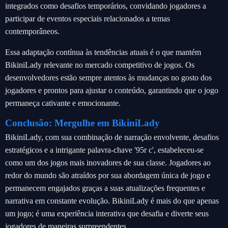
integrados como desafios temporários, convidando jogadores a
participar de eventos especiais relacionados a temas
contemporâneos.
Essa adaptação contínua às tendências atuais é o que mantém
BikiniLady relevante no mercado competitivo de jogos. Os
desenvolvedores estão sempre atentos às mudanças no gosto dos
jogadores e prontos para ajustar o conteúdo, garantindo que o jogo
permaneça cativante e emocionante.
Conclusão: Mergulhe em BikiniLady
BikiniLady, com sua combinação de narração envolvente, desafios
estratégicos e a intrigante palavra-chave '95r c', estabeleceu-se
como um dos jogos mais inovadores de sua classe. Jogadores ao
redor do mundo são atraídos por sua abordagem única de jogo e
permanecem engajados graças a suas atualizações frequentes e
narrativa em constante evolução. BikiniLady é mais do que apenas
um jogo; é uma experiência interativa que desafia e diverte seus
jogadores de maneiras surpreendentes.